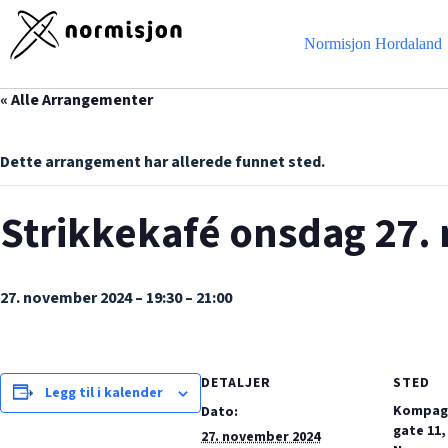
Hopp
til
innholdet
Normisjon Hordaland
« Alle Arrangementer
Dette arrangement har allerede funnet sted.
Strikkekafé onsdag 27.
27. november 2024 – 19:30
–
21:00
DETALJER
STED
Legg til i kalender
Kompagn
Dato:
gate 11,
27. november 2024