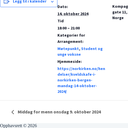
Legg til i kalender
Kompagn
Dato:
gate 11,
14. oktober 2024
Norge
Tid
18:00 – 21:00
Kategorier for
Arrangement:
Møtepunkt
,
Student og
unge voksne
Hjemmeside:
https://norkirken.no/hen
delser/kveldskafe-i-
norkirken-bergen-
mandag-14-oktober-
2024/
Middag for menn onsdag 9. oktober 2024
Opphavsrett © 2026