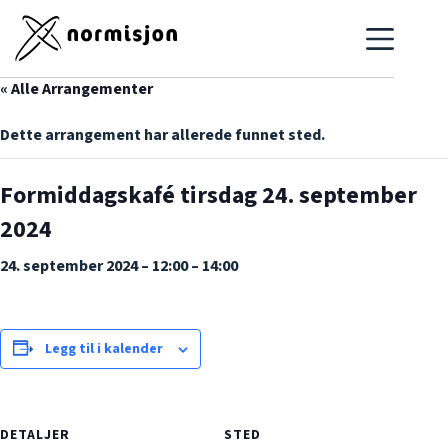
Hopp
til
innholdet
« Alle Arrangementer
Dette arrangement har allerede funnet sted.
Formiddagskafé tirsdag 24. september
2024
24. september 2024 – 12:00
–
14:00
Legg til i kalender
DETALJER
STED